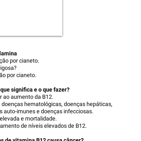
alamina
ão por cianeto.
rigosa?
ão por cianeto.
 que significa e o que fazer?
r ao aumento da B12.
m doenças hematológicas, doenças hepáticas,
s auto-imunes e doenças infecciosas.
 elevada e mortalidade.
reamento de níveis elevados de B12.
os de vitamina B12 causa câncer?