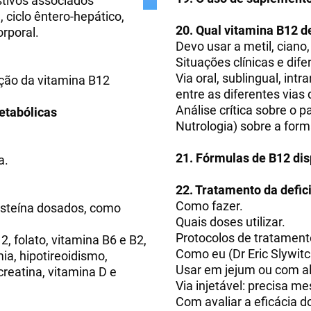
stivos associados
 ciclo êntero-hepático,
20. Qual vitamina B12 d
orporal.
Devo usar a metil, ciano
Situações clínicas e dif
Via oral, sublingual, int
ação da vitamina B12
entre as diferentes vias 
Análise crítica sobre o 
etabólicas
Nutrologia) sobre a form
21. Fórmulas de B12 di
a.
22. Tratamento da defic
Como fazer.
isteína dosados, como
Quais doses utilizar.
Protocolos de tratament
 folato, vitamina B6 e B2,
Como eu (Dr Eric Slywitc
ia, hipotireoidismo,
Usar em jejum ou com a
creatina, vitamina D e
Via injetável: precisa 
Com avaliar a eficácia d