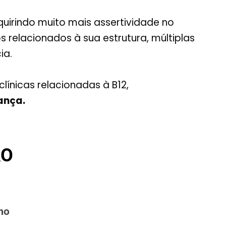
quirindo muito mais assertividade no
relacionados à sua estrutura, múltiplas
ia.
línicas relacionadas à B12,
ança.
ÃO
mo