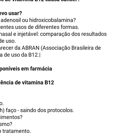
evo usar?
, adenosil ou hidroxicobalamina?
erentes usos de diferentes formas.
ranasal e injetável: comparação dos resultados
de uso.
parecer da ABRAN (Associação Brasileira de
a de uso da B12.|
sponíveis em farmácia
iência de vitamina B12
o.
h) faço - saindo dos protocolos.
limentos?
mesmo?
o tratamento.