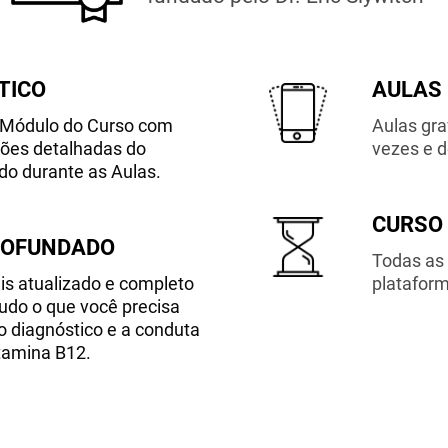
TICO
AULAS 
a Módulo do Curso com
Aulas gra
ções detalhadas do
vezes e d
o durante as Aulas.
CURSO 
ROFUNDADO
Todas as 
ais atualizado e completo
plataform
Tudo o que você precisa
o diagnóstico e a conduta
tamina B12.