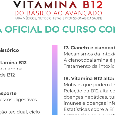
 OFICIAL DO CURSO C
17. Cianeto e cianoc
histórico
Mecanismos da intoxic
A cianocobalamina é 
itamina B12
Tratamento da intoxic
cobalamina.
 de B12
18. Vitamina B12 alta:
Motivos que podem le
Relação da B12 alta 
nsporte
doenças hepáticas, tu
essos digestivos
imunes e doenças infe
Estatísticas sobre a B
ão tecidual, ciclo