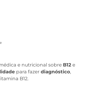
e
 médica e nutricional sobre
B12
e
ilidade
para fazer
diagnóstico
,
itamina B12.