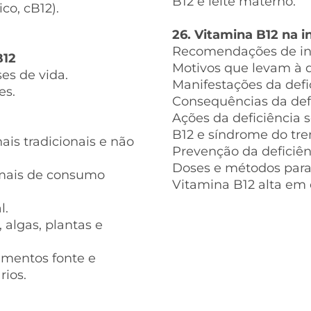
B12 e leite materno.
co, cB12).
26. Vitamina B12 na i
Recomendações de in
B12
Motivos que levam à d
es de vida.
Manifestações da defi
es.
Consequências da defi
Ações da deficiência s
B12 e síndrome do trem
ais tradicionais e não
Prevenção da deficiên
Doses e métodos para 
mais de consumo
Vitamina B12 alta em 
l.
algas, plantas e
imentos fonte e
rios.