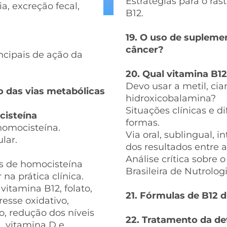
Estratégias para o ra
a, excreção fecal,
B12.
19. O uso de supleme
câncer?
ncipais de ação da
20. Qual vitamina B1
Devo usar a metil, cia
o das vias metabólicas
hidroxicobalamina?
Situações clínicas e d
cisteína
formas.
omocisteína.
Via oral, sublingual, 
lar.
dos resultados entre a
Análise crítica sobre
is de homocisteína
Brasileira de Nutrolog
 na prática clínica.
itamina B12, folato,
21. Fórmulas de B12 
resse oxidativo,
o, redução dos níveis
22. Tratamento da de
, vitamina D e