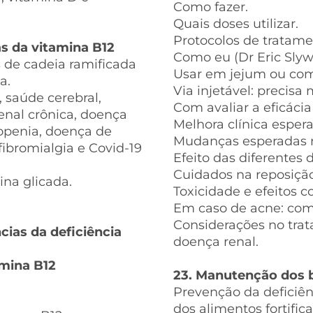
Como fazer.
Quais doses utilizar.
Protocolos de tratame
as da vitamina B12
Como eu (Dr Eric Slywi
 de cadeia ramificada
Usar em jejum ou co
a.
Via injetável: precis
, saúde cerebral,
Com avaliar a eficáci
enal crônica, doença
Melhora clínica esper
copenia, doença de
Mudanças esperadas 
 fibromialgia e Covid-19
Efeito das diferentes 
Cuidados na reposiçã
na glicada.
Toxicidade e efeitos co
Em caso de acne: com
Considerações no tra
cias da deficiência
doença renal.
amina B12
23. Manutenção dos b
Prevenção da deficiên
dos alimentos fortifica