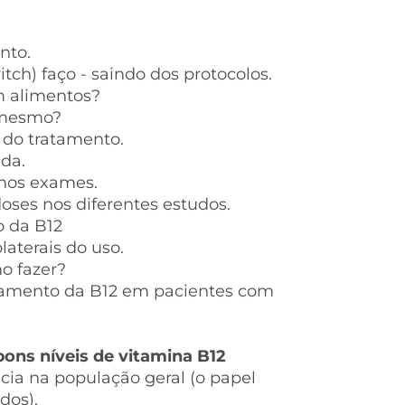
nto.
tch) faço - saindo dos protocolos.
m alimentos?
a mesmo?
a do tratamento.
ada.
nos exames.
doses nos diferentes estudos.
o da B12
laterais do uso.
o fazer?
tamento da B12 em pacientes com
ons níveis de vitamina B12
cia na população geral (o papel
dos).