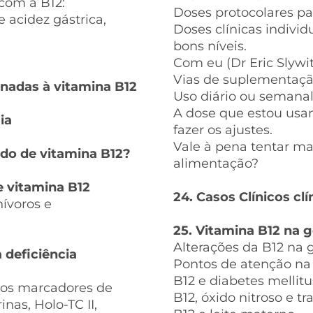
com a B12:
Doses protocolares pa
e acidez gástrica,
Doses clínicas indivi
bons níveis.
Com eu (Dr Eric Slywit
Vias de suplementaç
onadas à vitamina B12
Uso diário ou semana
A dose que estou usa
ia
fazer os ajustes.
Vale à pena tentar ma
ado de vitamina B12?
alimentação?
de vitamina B12
24. Casos Clínicos c
nívoros e
25. Vitamina B12 na 
Alterações da B12 na 
 deficiência
Pontos de atenção na 
B12 e diabetes mellitu
sos marcadores de
B12, óxido nitroso e tr
inas, Holo-TC II,