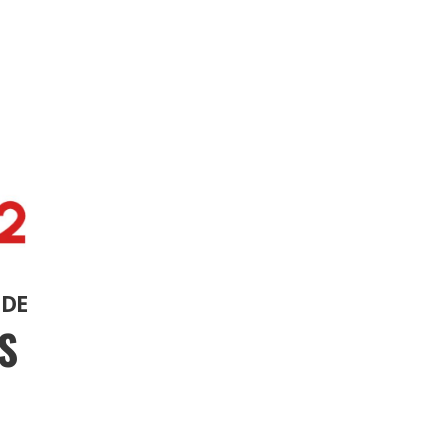
ÚDE
S