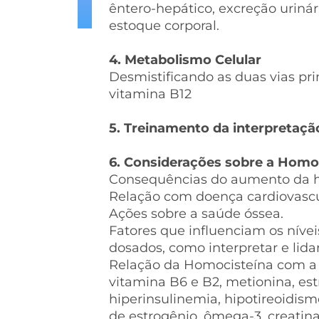
êntero-hepático, excreção urinári
estoque corporal.
4. Metabolismo Celular
Desmistificando as duas vias pri
vitamina B12
5. Treinamento da interpretaçã
6. Considerações sobre a Homo
Consequências do aumento da h
Relação com doença cardiovascu
Ações sobre a saúde óssea.
Fatores que influenciam os níve
dosados, como interpretar e lidar
Relação da Homocisteína com a v
vitamina B6 e B2, metionina, est
hiperinsulinemia, hipotireoidism
de estrogênio, ômega-3, creatina