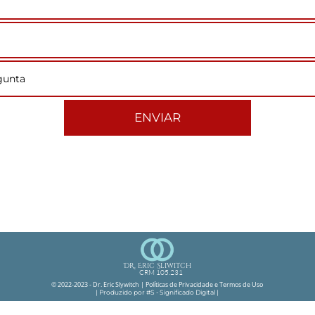
ENVIAR
DR. Eric Sliwitch
CRM 105.231
© 2022-2023 - Dr. Eric Slywitch |
Políticas de Privacidade e Termos de Uso
| Produzido por #S - Significado Digital |