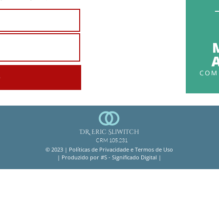
O
DR. Eric Sliwitch
CRM 105.231
© 2023 |
Políticas de Privacidade e Termos de Uso
| Produzido por #S - Significado Digital |