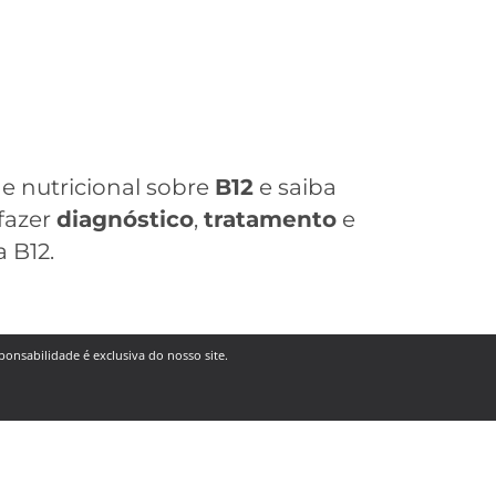
 e nutricional sobre
B12
e saiba
fazer
diagnóstico
,
tratamento
e
 B12.
ponsabilidade é exclusiva do nosso site.