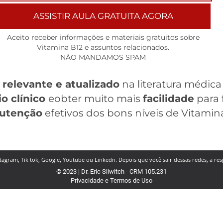
ASSISTIR AULA GRATUITA AGORA
Aceito receber informações e materiais gratuitos sobre
Vitamina B12 e assuntos relacionados.
NÃO MANDAMOS SPAM
e
relevante e atualizado
na literatura médica
io clínico
eobter muito mais
facilidade
para 
utenção
efetivos dos bons níveis de Vitamina
nstagram, Tik tok, Google, Youtube ou Linkedn. Depois que você sair dessas redes, a res
© 2023 |
Dr. Eric Sliwitch - CRM 105.231
Privacidade e Termos de Uso